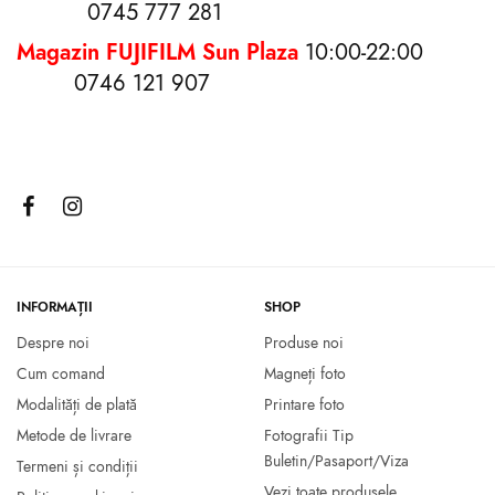
0745 777 281
Magazin FUJIFILM Sun Plaza
10:00-22:00
0746 121 907
Rama foto 15×21 plastic
Rama Artos 10×15
18.00
lei
16.00
lei
Selectează opțiunile
Selectează opțiunile
INFORMAȚII
SHOP
Despre noi
Produse noi
Cum comand
Magneți foto
Modalități de plată
Printare foto
Metode de livrare
Fotografii Tip
Buletin/Pasaport/Viza
Termeni și condiții
Vezi toate produsele