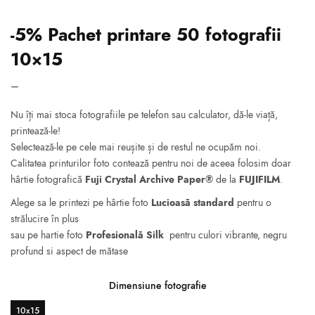
-5% Pachet printare 50 fotografii
10×15
Interval
–
de
Nu îți mai stoca fotografiile pe telefon sau calculator, dă-le viață,
prețuri:
printează-le!
73.63 lei
Selectează-le pe cele mai reușite și de restul ne ocupăm noi.
până la
Calitatea printurilor foto contează pentru noi de aceea folosim doar
78.38 lei
hârtie fotografică
Fuji Crystal Archive Paper®
de la
FUJIFILM
.
Alege sa le printezi pe hârtie foto
Lucioasă standard
pentru o
strălucire în plus
sau pe hartie foto
Profesională Silk
pentru culori vibrante, negru
profund si aspect de mătase
Dimensiune fotografie
10x15