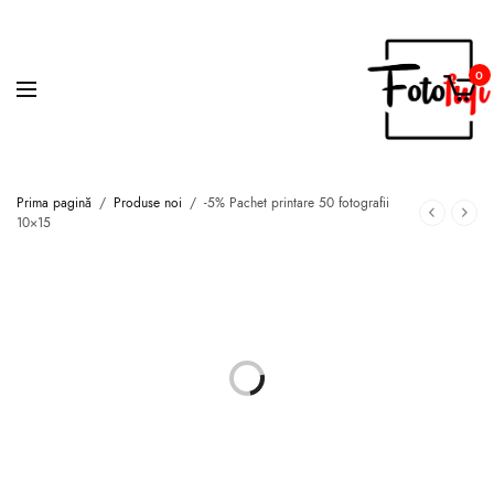
0
Prima pagină
/
Produse noi
/
-5% Pachet printare 50 fotografii
10×15
LA OFERTA!