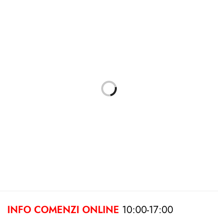
Film fujifilm Fujicolor 400
Rama foto Cordoba 4X10X15
135/36
55.00
lei
79.00
lei
Adaugă în coș
Citește mai mult
INFO COMENZI ONLINE
10:00-17:00