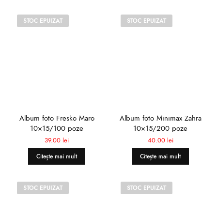
STOC EPUIZAT
STOC EPUIZAT
Album foto Fresko Maro
Album foto Minimax Zahra
10×15/100 poze
10×15/200 poze
39.00
lei
40.00
lei
Citește mai mult
Citește mai mult
STOC EPUIZAT
STOC EPUIZAT