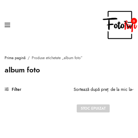
0
Prima pagină
/
Produse etichetate „album foto”
album foto
Filter
STOC EPUIZAT