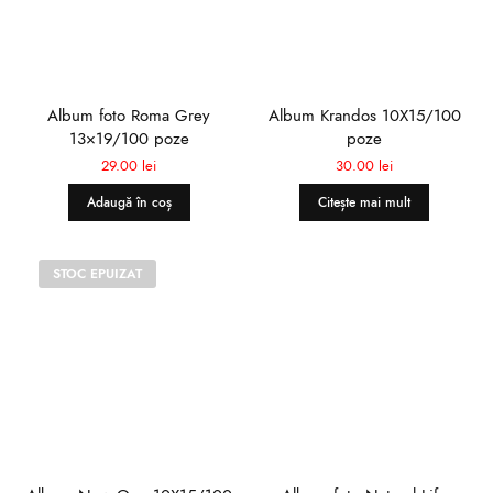
Album foto Roma Grey
Album Krandos 10X15/100
13×19/100 poze
poze
29.00
lei
30.00
lei
Adaugă în coș
Citește mai mult
STOC EPUIZAT