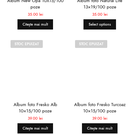
Album New Opa 10X15/100
Album foto Natural Life
poze
13×19/100 poze
35.00
lei
35.00
lei
Citește mai mult
Select options
STOC EPUIZAT
STOC EPUIZAT
Album foto Fresko Alb
Album foto Fresko Turcoaz
10×15/100 poze
10×15/100 poze
39.00
lei
39.00
lei
Citește mai mult
Citește mai mult