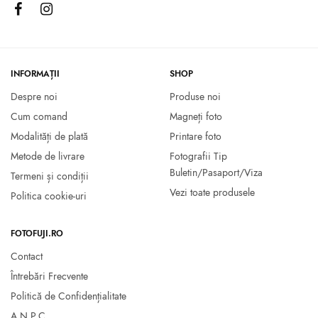
40.00
lei
39.00
lei
Select options
Citește mai mult
INFORMAȚII
SHOP
Despre noi
Produse noi
Cum comand
Magneți foto
Modalități de plată
Printare foto
Metode de livrare
Fotografii Tip
Buletin/Pasaport/Viza
Termeni și condiții
Vezi toate produsele
Politica cookie-uri
FOTOFUJI.RO
Contact
Întrebări Frecvente
Politică de Confidențialitate
A.N.P.C.