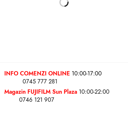
Album foto Fresko Alb
Album foto Pierre Pink
10×15/100 poze
10×15/200 poze
39.00
lei
69.00
lei
Citește mai mult
Adaugă în coș
INFO COMENZI ONLINE
10:00-17:00
0745 777 281
Magazin FUJIFILM Sun Plaza
10:00-22:00
0746 121 907
Album foto Henzo Nexus
Album foto Fresko Turcoaz
10×15/200poze
10×15/100 poze