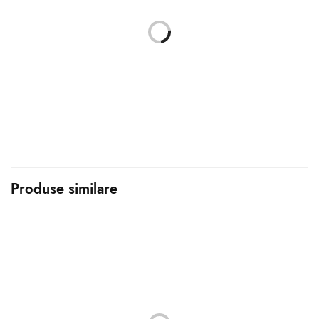
-15% Pachet printare 200
fotografii 10×15
Interval de
–
263.50
lei
280.50
lei
prețuri:
263.50 lei
Select options
până la
280.50 lei
Produse similare