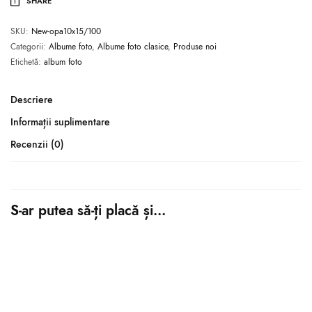
SHARE
SKU:
New-opa10x15/100
Categorii:
Albume foto
,
Albume foto clasice
,
Produse noi
Etichetă:
album foto
Descriere
Informații suplimentare
Recenzii (0)
S-ar putea să-ți placă și…