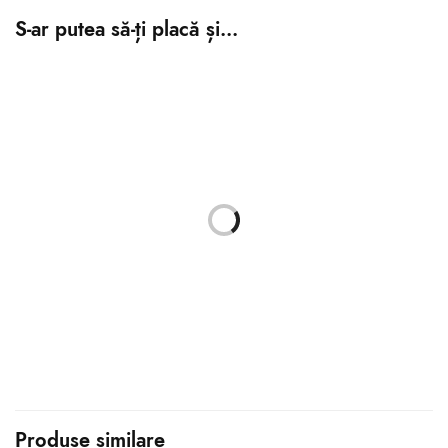
S-ar putea să-ți placă și…
Fujifilm Instax Mini Evo Hybrid
Film instant Fujiflm Instax Mini
Aparat Foto Instant
2×10
1,150.00
lei
99.00
lei
Adaugă în coș
Adaugă în coș
Produse similare