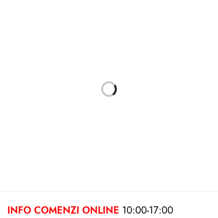
Fujifilm Instax Mini 90 Neo
Fujifilm Fujichrome Velvia 100
Aparat Foto Instant Maro
135/36
645.00
lei
85.00
lei
Citește mai mult
Citește mai mult
INFO COMENZI ONLINE
10:00-17:00