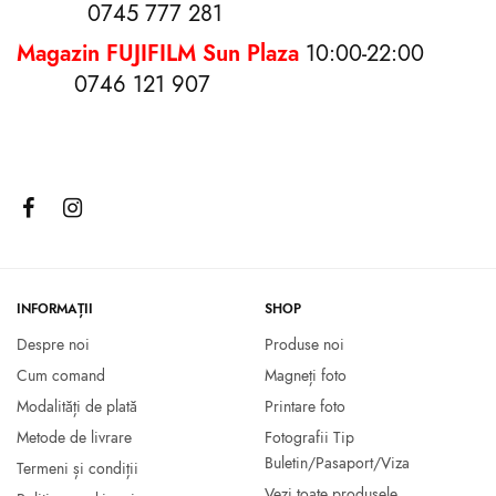
0745 777 281
Magazin FUJIFILM Sun Plaza
10:00-22:00
0746 121 907
Fujifilm NEOPAN ACROS II
Film Foto Fujifilm Fujicolor
100 135/36
C200 135/36
75.00
lei
69.00
lei
Citește mai mult
Adaugă în coș
INFORMAȚII
SHOP
Despre noi
Produse noi
Cum comand
Magneți foto
Modalități de plată
Printare foto
Metode de livrare
Fotografii Tip
Buletin/Pasaport/Viza
Termeni și condiții
Vezi toate produsele