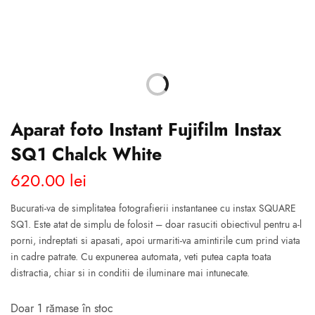
Aparat foto Instant Fujifilm Instax
SQ1 Chalck White
620.00
lei
Bucurati-va de simplitatea fotografierii instantanee cu instax SQUARE
SQ1. Este atat de simplu de folosit – doar rasuciti obiectivul pentru a-l
porni, indreptati si apasati, apoi urmariti-va amintirile cum prind viata
in cadre patrate. Cu expunerea automata, veti putea capta toata
distractia, chiar si in conditii de iluminare mai intunecate.
Doar 1 rămase în stoc