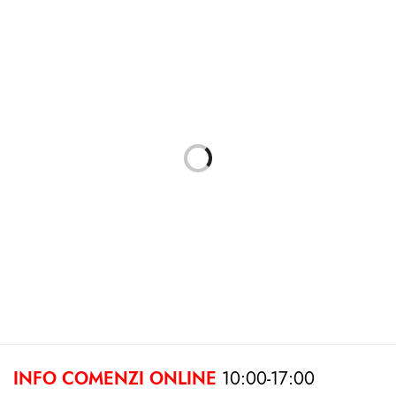
Fujifilm Instax Mini 90 Neo
Film fujifilm Fujicolor 400
Aparat Foto Instant Maro
135/36
645.00
lei
79.00
lei
Citește mai mult
Adaugă în coș
INFO COMENZI ONLINE
10:00-17:00