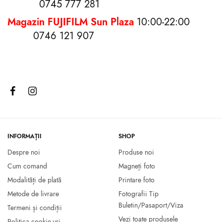
0745 777 281
Magazin FUJIFILM Sun Plaza
10:00-22:00
0746 121 907
Fujifilm Instax Square
Fujifilm Instax Mini 40 Aparat
Monochrome 1X10
Foto Instant Negru
65.00
lei
545.00
lei
Citește mai mult
Citește mai mult
INFORMAȚII
SHOP
Despre noi
Produse noi
Cum comand
Magneți foto
Modalități de plată
Printare foto
Metode de livrare
Fotografii Tip
Buletin/Pasaport/Viza
Termeni și condiții
Vezi toate produsele
Politica cookie-uri