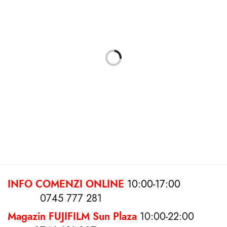
Aparat foto Instant Fujifilm
Aparat foto Fujifilm Instax Wide
Instax SQ1 Terracotta Orange
400 Verde
620.00
lei
799.00
lei
Adaugă în coș
Adaugă în coș
STOC EPUIZAT
STOC EPUIZAT
INFO COMENZI ONLINE
10:00-17:00
0745 777 281
Magazin FUJIFILM Sun Plaza
10:00-22:00