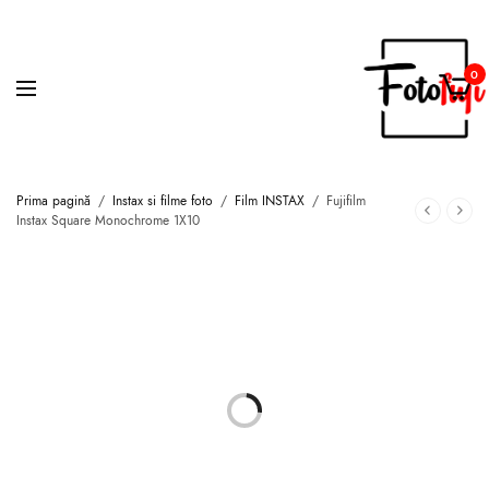
0
Prima pagină
/
Instax si filme foto
/
Film INSTAX
/
Fujifilm
Instax Square Monochrome 1X10
STOC EPUIZAT