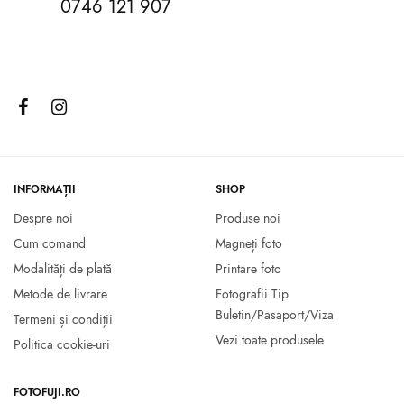
0746 121 907
Fujifilm Fujichrome Velvia 100
Fujifilm Fujichrome PROVIA
135/36
100F 135/36
85.00
lei
95.00
lei
Citește mai mult
Citește mai mult
INFORMAȚII
SHOP
Despre noi
Produse noi
Cum comand
Magneți foto
Modalități de plată
Printare foto
Metode de livrare
Fotografii Tip
Buletin/Pasaport/Viza
Termeni și condiții
Vezi toate produsele
Politica cookie-uri
FOTOFUJI.RO