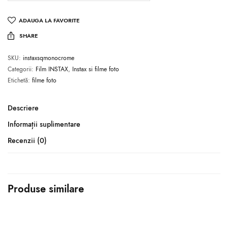
ADAUGA LA FAVORITE
SHARE
SKU:
instaxsqmonocrome
Categorii:
Film INSTAX
,
Instax si filme foto
Etichetă:
filme foto
Descriere
Informații suplimentare
Recenzii (0)
Produse similare