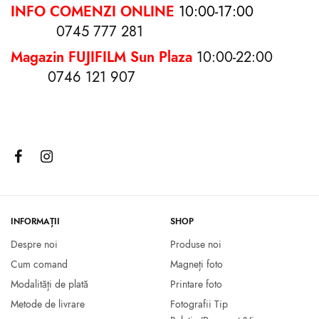
INFO COMENZI ONLINE
10:00-17:00
0745 777 281
Magazin FUJIFILM Sun Plaza
10:00-22:00
0746 121 907
Rama foto 10×15 Bunic
Aparat foto Fujifilm Instax Wide
400 Verde
49.00
lei
799.00
lei
Citește mai mult
Adaugă în coș
INFORMAȚII
SHOP
Despre noi
Produse noi
Cum comand
Magneți foto
Modalități de plată
Printare foto
Metode de livrare
Fotografii Tip