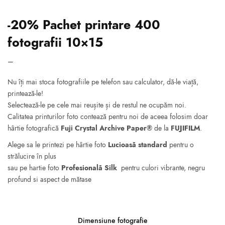
-20% Pachet printare 400
fotografii 10×15
Interval de
–
prețuri:
Nu îți mai stoca fotografiile pe telefon sau calculator, dă-le viață,
496.00 lei
printează-le!
până la
Selectează-le pe cele mai reușite și de restul ne ocupăm noi.
528.00 lei
Calitatea printurilor foto contează pentru noi de aceea folosim doar
hârtie fotografică
Fuji Crystal Archive Paper®
de la
FUJIFILM
.
Alege sa le printezi pe hârtie foto
Lucioasă standard
pentru o
strălucire în plus
sau pe hartie foto
Profesională Silk
pentru culori vibrante, negru
profund si aspect de mătase
Dimensiune fotografie