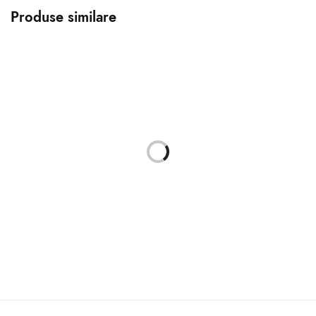
Produse similare
Album foto Pierre Pink
Fujifilm Fujichrome PROVIA
10×15/200 poze
100F 135/36
69.00
lei
95.00
lei
Adaugă în coș
Citește mai mult