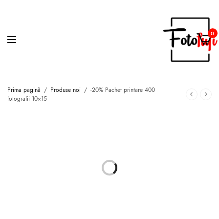
0
Prima pagină
/
Produse noi
/
-20% Pachet printare 400
fotografii 10×15
LA OFERTA!