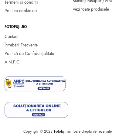
Buletin/Pasaport/Viza
Termeni și condiții
Vezi toate produsele
Politica cookie-uri
FOTOFUJI.RO
Contact
Întrebări Frecvente
Politică de Confidențialitate
A.N.P.C.
Copyright © 2023
Fotofuji.ro
. Toate drepturile rezervate.