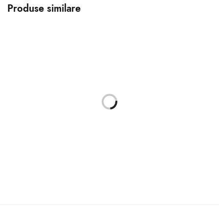
Produse similare
Rama foto NEWTON Zep
Rama foto Basic Zep 10×15
13X18
14.00
lei
16.00
lei
Selectează opțiunile
Selectează opțiunile