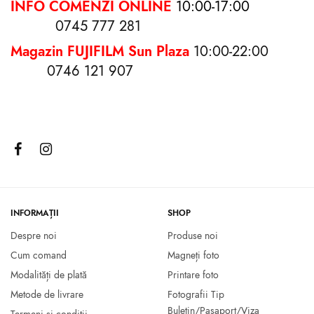
INFO COMENZI ONLINE
10:00-17:00
0745 777 281
Magazin FUJIFILM Sun Plaza
10:00-22:00
0746 121 907
Rama foto Basic Zep 15×20
Rama foto VINTAGE
WHITE/NATURAL 10X15
18.00
lei
25.00
lei
Selectează opțiunile
Selectează opțiunile
INFORMAȚII
SHOP
Despre noi
Produse noi
Cum comand
Magneți foto
Modalități de plată
Printare foto
Metode de livrare
Fotografii Tip
Buletin/Pasaport/Viza