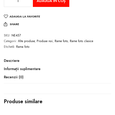
ADAUGĂ ÎN COȘ
ADAUGA LA FAVORITE
SHARE
SKU:
NE457
Categorii:
Alte produse
,
Produse noi
,
Rame foto
,
Rame foto clasice
Etichetă:
Rama foto
Descriere
Informații suplimentare
Recenzii (0)
Produse similare