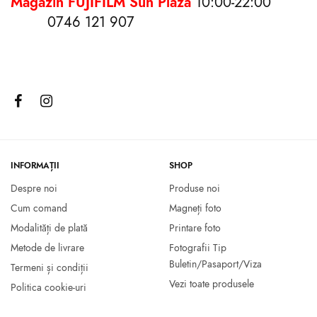
Magazin FUJIFILM Sun Plaza
10:00-22:00
0746 121 907
Rama foto VINTAGE
Rama foto 10×15 Mama
WHITE/NATURAL 10X15
49.00
lei
25.00
lei
Selectează opțiunile
Adaugă în coș
INFORMAȚII
SHOP
Despre noi
Produse noi
Cum comand
Magneți foto
Modalități de plată
Printare foto
Metode de livrare
Fotografii Tip
Buletin/Pasaport/Viza
Termeni și condiții
Vezi toate produsele
Politica cookie-uri