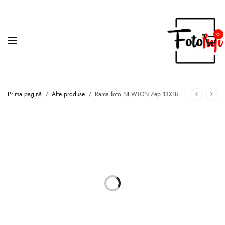
0
Prima pagină
/
Alte produse
/
Rama foto NEWTON Zep 13X18