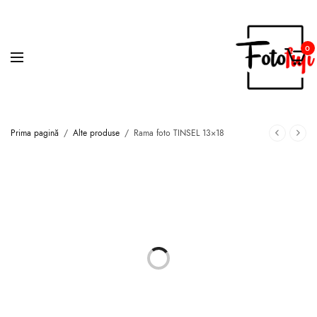
0
Prima pagină
/
Alte produse
/
Rama foto TINSEL 13×18
STOC EPUIZAT