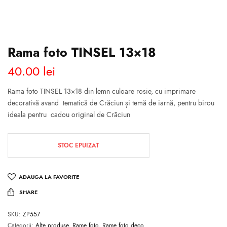
Rama foto TINSEL 13×18
40.00
lei
Rama foto TINSEL 13×18
din lemn culoare rosie, cu imprimare
decorativă avand tematică de Crăciun și temă de iarnă, pentru birou
ideala pentru cadou original de Crăciun
STOC EPUIZAT
ADAUGA LA FAVORITE
SHARE
SKU:
ZP557
Categorii:
Alte produse
,
Rame foto
,
Rame foto deco