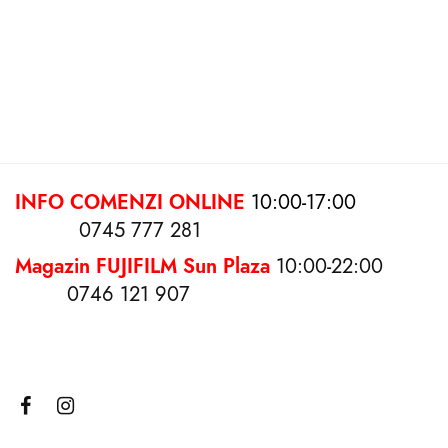
Rama foto 10×15 Pascal
Rama foto Basic Zep 20×30
35.00
lei
30.00
lei
Citește mai mult
Selectează opțiunile
INFO COMENZI ONLINE
10:00-17:00
0745 777 281
Magazin FUJIFILM Sun Plaza
10:00-22:00
0746 121 907
Tablou Canvas Pătrat
Rama foto 13×18 plastic
Interval de
–
65.00
lei
300.00
lei
16.00
lei
prețuri:
65.00 lei
Select options
Selectează opțiunile
până la
300.00 lei