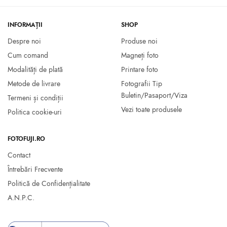
INFORMAȚII
SHOP
Despre noi
Produse noi
Cum comand
Magneți foto
Modalități de plată
Printare foto
Metode de livrare
Fotografii Tip
Buletin/Pasaport/Viza
Termeni și condiții
Vezi toate produsele
Politica cookie-uri
FOTOFUJI.RO
Contact
Întrebări Frecvente
Politică de Confidențialitate
A.N.P.C.