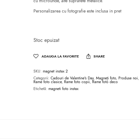
cu microunde, alte suprafete metalice.
Personalizarea cu fotografie este inclusa in pret
Stoc epuizat
ADAUGA LA FAVORITE
SHARE
SKU:
magnet instax 2
Categorii:
Cadouri de Valentine's Day
,
Magneți foto
,
Produse noi
Rame foto clasice
,
Rame foto copii
,
Rame foto deco
Etichetă:
magneti foto instax