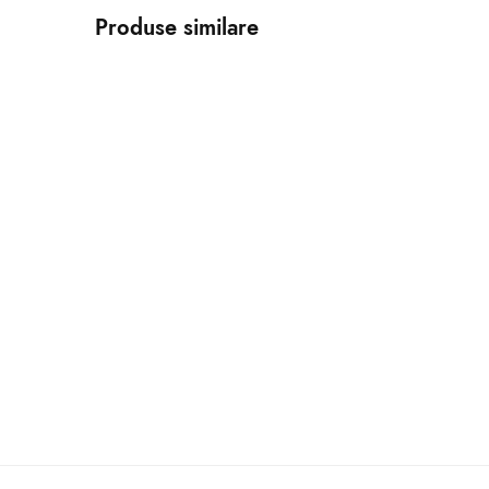
Produse similare
Rama foto 15×21 plastic
Ra
18.00
lei
Selectează opțiunile