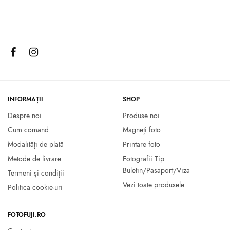
Rama foto NEWTON Zep
Rama foto 30×40 plastic
13X18
38.00
lei
16.00
lei
Selectează opțiunile
Selectează opțiunile
INFORMAȚII
SHOP
Despre noi
Produse noi
Cum comand
Magneți foto
Modalități de plată
Printare foto
Metode de livrare
Fotografii Tip
Buletin/Pasaport/Viza
Termeni și condiții
Vezi toate produsele
Politica cookie-uri
FOTOFUJI.RO